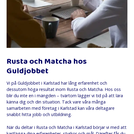
Rusta och Matcha hos
Guldjobbet
Vi på Guldjobbet i Karlstad har lång erfarenhet och
dessutom höga resultat inom Rusta och Matcha. Hos oss
blir du inte en i mängden – tvärtom lägger vi tid på att lära
känna dig och din situation. Tack vare våra många
samarbeten med företag i Karlstad kan våra deltagare
snabbt hitta jobb och utbildning.
När du deltar i Rusta och Matcha i Karlstad börjar vi med att
kartlägga dina erfarenheter, styrkor och mål. Därefter får du