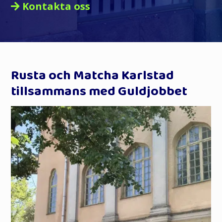
Kontakta oss
Rusta och Matcha Karlstad
tillsammans med Guldjobbet