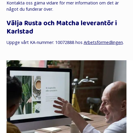
Kontakta oss gärna vidare för mer information om det är
något du funderar över.
Välja Rusta och Matcha leverantör i
Karlstad
Uppge vårt KA-nummer: 10072888 hos
Arbetsförmedlingen
.