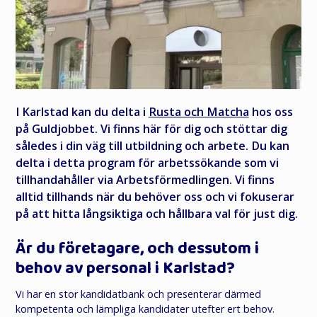
I Karlstad kan du delta i
Rusta och Matcha
hos oss
på Guldjobbet. Vi finns här för dig och stöttar dig
således i din väg till utbildning och arbete. Du kan
delta i detta program för arbetssökande som vi
tillhandahåller via Arbetsförmedlingen. Vi finns
alltid tillhands när du behöver oss och vi fokuserar
på att hitta långsiktiga och hållbara val för just dig.
Är du företagare, och dessutom i
behov av personal i Karlstad?
Vi har en stor kandidatbank och presenterar därmed
kompetenta och lämpliga kandidater utefter ert behov.