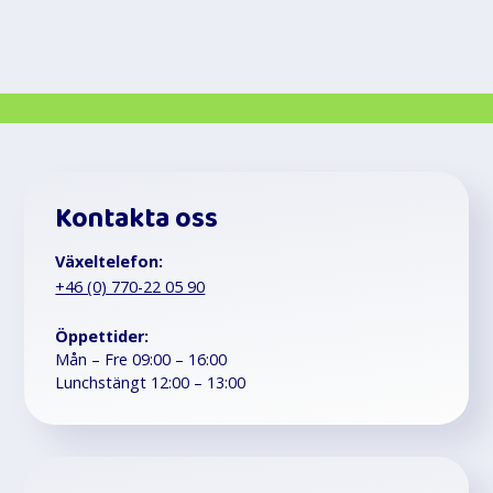
Kontakta oss
Växeltelefon:
+46 (0) 770-22 05 90
Öppettider:
Mån – Fre 09:00 – 16:00
Lunchstängt 12:00 – 13:00