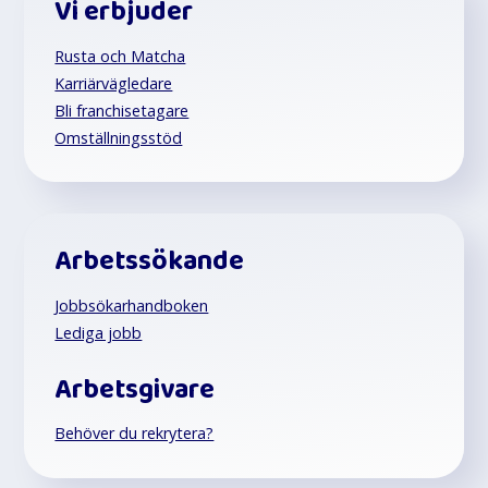
Vi erbjuder
Rusta och Matcha
Karriärvägledare
Bli franchisetagare
Omställningsstöd
Arbetssökande
Jobbsökarhandboken
Lediga jobb
Arbetsgivare
Behöver du rekrytera?