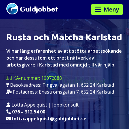
Meny
Rusta och Matcha Karlstad
Vi har lång erfarenhet av att stötta arbetssökande
och har dessutom ett brett nätverk av
arbetsgivare i Karlstad med omnejd till vår hjälp.
KA-nummer: 10072888
Besöksadress: Tingvallagatan 1, 652 24 Karlstad
Postadress: Eneströmsgatan 7, 652 24 Karlstad
Lotta Appelquist | Jobbkonsult
076 – 312 54 00
lotta.appelquist@guldjobbet.se