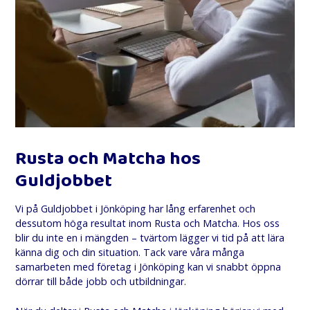
Rusta och Matcha hos
Guldjobbet
Vi på Guldjobbet i Jönköping har lång erfarenhet och
dessutom höga resultat inom Rusta och Matcha. Hos oss
blir du inte en i mängden – tvärtom lägger vi tid på att lära
känna dig och din situation. Tack vare våra många
samarbeten med företag i Jönköping kan vi snabbt öppna
dörrar till både jobb och utbildningar.